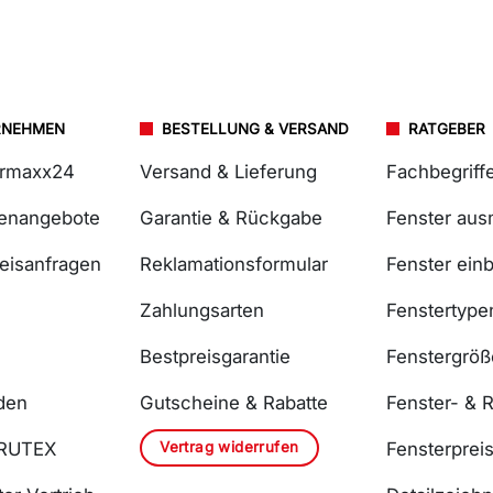
RNEHMEN
BESTELLUNG & VERSAND
RATGEBER
ermaxx24
Versand & Lieferung
Fachbegriff
lenangebote
Garantie & Rückgabe
Fenster au
reisanfragen
Reklamationsformular
Fenster ein
Zahlungsarten
Fenstertype
Bestpreisgarantie
Fenstergrö
den
Gutscheine & Rabatte
Fenster- & R
Vertrag widerrufen
DRUTEX
Fensterprei