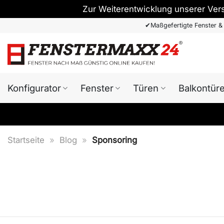
Zur Weiterentwicklung unserer Ver
Zum
✔
Maßgefertigte Fenster &
Inhalt
springen
Konfigurator
Fenster
Türen
Balkontür
Startseite
»
Blog
»
Sponsoring