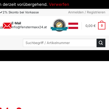
h derzeit vorübergehend.
Verwerfen
Anmelden / Registrieren
✔
2% Skonto bei Vorkasse
E-Mail
0,00
€
0
info@fenstermaxx24.at
59
Mehr Infos
Suchen
nach: