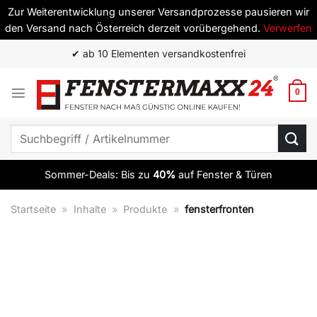
Zur Weiterentwicklung unserer Versandprozesse pausieren wir
den Versand nach Österreich derzeit vorübergehend.
Verwerfen
Zum
✔ Top Qualität zum besten Preis
Inhalt
springen
0
Suchen
nach:
Sommer-Deals: Bis zu
40%
auf Fenster & Türen
Startseite
»
Inhalte
»
Produkte
»
fensterfronten