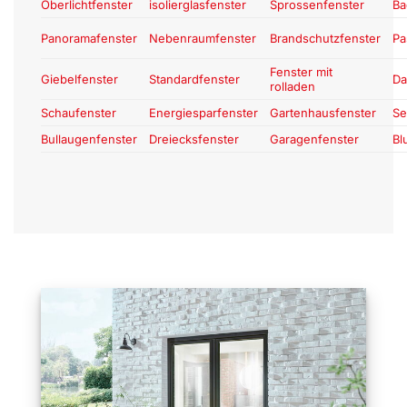
Oberlichtfenster
isolierglasfenster
Sprossenfenster
Ba
Panoramafenster
Nebenraumfenster
Brandschutzfenster
Pa
Fenster mit
Giebelfenster
Standardfenster
Da
rolladen
Schaufenster
Energiesparfenster
Gartenhausfenster
Se
Bullaugenfenster
Dreiecksfenster
Garagenfenster
Bl