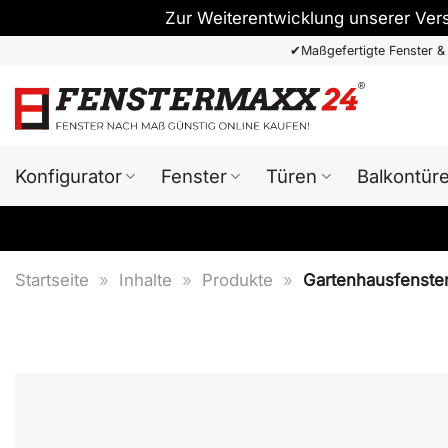
Zur Weiterentwicklung unserer Ver
Zum
✔
Maßgefertigte Fenster &
Inhalt
springen
Konfigurator
Fenster
Türen
Balkontür
Startseite
»
Inhalte
»
Produkte
»
Gartenhausfenster