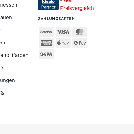
smessen
bauen
ZAHLUNGSARTEN
n
ßen
enolitfarben
se
nungen
 &