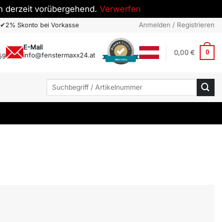
h derzeit vorübergehend.
Verwerfen
Anmelden / Registrieren
✔
2% Skonto bei Vorkasse
E-Mail
0,00
€
0
info@fenstermaxx24.at
59
Mehr Infos
Suchen
nach: