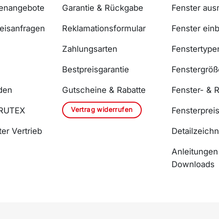
lenangebote
Garantie & Rückgabe
Fenster au
reisanfragen
Reklamationsformular
Fenster ein
Zahlungsarten
Fenstertype
Bestpreisgarantie
Fenstergrö
den
Gutscheine & Rabatte
Fenster- & R
Vertrag widerrufen
DRUTEX
Fensterprei
er Vertrieb
Detailzeich
Anleitungen
Downloads