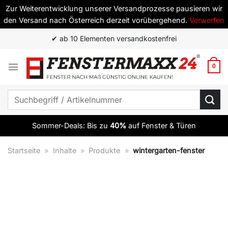
Zur Weiterentwicklung unserer Versandprozesse pausieren wir
den Versand nach Österreich derzeit vorübergehend.
Verwerfen
Zum
✔ Top Qualität zum besten Preis
Inhalt
springen
0
Suchen
nach:
Sommer-Deals: Bis zu
40%
auf Fenster & Türen
Startseite
»
Inhalte
»
Produkte
»
wintergarten-fenster