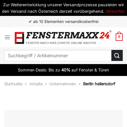
Zur Weiterentwicklung unserer Versandprozesse pausieren wir
den Versand nach Österreich derzeit vorübergehend.
Verwerfen
Zum
✔ ab 10 Elementen versandkostenfrei
Inhalt
springen
0
Suchen
nach:
Sommer-Deals: Bis zu
40%
auf Fenster & Türen
Startseite
»
Inhalte
»
Unternehmen
»
Berlin hellersdorf