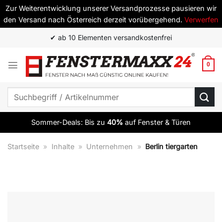
Zur Weiterentwicklung unserer Versandprozesse pausieren wir
den Versand nach Österreich derzeit vorübergehend.
Verwerfen
Zum
✔ ab 10 Elementen versandkostenfrei
Inhalt
springen
0
Suchen
nach:
Sommer-Deals: Bis zu
40%
auf Fenster & Türen
Startseite
»
Inhalte
»
Unternehmen
»
Berlin tiergarten