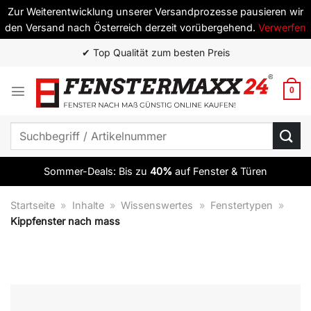
Zur Weiterentwicklung unserer Versandprozesse pausieren wir
den Versand nach Österreich derzeit vorübergehend.
Verwerfen
Zum
✔ Top Qualität zum besten Preis
Inhalt
springen
0
Suchen
nach:
Sommer-Deals: Bis zu
40%
auf Fenster & Türen
Startseite
»
Inhalte
»
Wissenswertes
»
Fenstertypen
»
Kippfenster nach mass