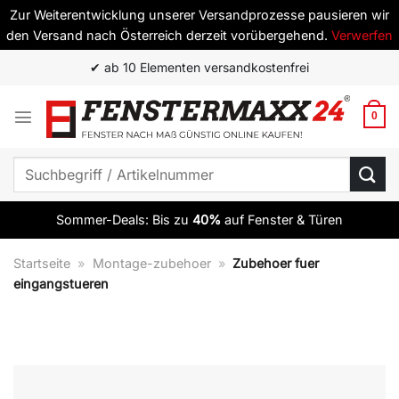
Zur Weiterentwicklung unserer Versandprozesse pausieren wir
den Versand nach Österreich derzeit vorübergehend.
Verwerfen
Zum
✔ ab 10 Elementen versandkostenfrei
Inhalt
springen
0
Suchen
nach:
Sommer-Deals: Bis zu
40%
auf Fenster & Türen
Startseite
»
Montage-zubehoer
»
Zubehoer fuer
eingangstueren