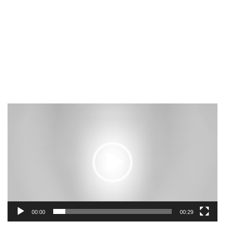
Video-
Player
00:00
00:29