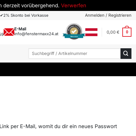
h derzeit vorübergehend.
Verwerfen
Anmelden / Registrieren
✔
2% Skonto bei Vorkasse
E-Mail
0,00
€
0
info@fenstermaxx24.at
59
Mehr Infos
Suchen
nach:
Link per E-Mail, womit du dir ein neues Passwort