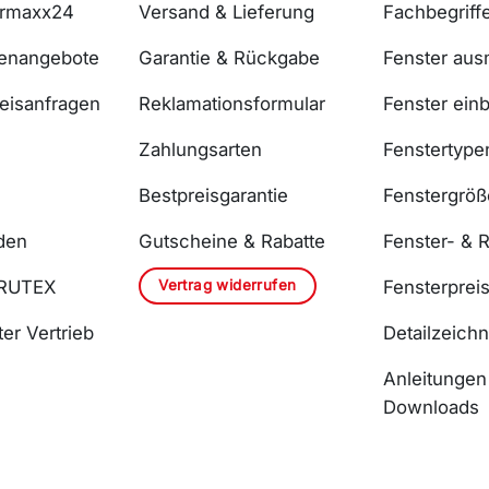
ermaxx24
Versand & Lieferung
Fachbegriff
lenangebote
Garantie & Rückgabe
Fenster au
reisanfragen
Reklamationsformular
Fenster ein
Zahlungsarten
Fenstertype
Bestpreisgarantie
Fenstergrö
den
Gutscheine & Rabatte
Fenster- & R
Vertrag widerrufen
DRUTEX
Fensterprei
er Vertrieb
Detailzeich
Anleitungen
Downloads