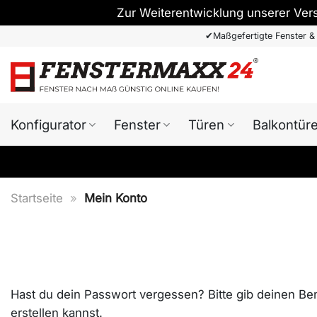
Zur Weiterentwicklung unserer Ver
Zum
✔
Maßgefertigte Fenster &
Inhalt
springen
Konfigurator
Fenster
Türen
Balkontür
Startseite
»
Mein Konto
Hast du dein Passwort vergessen? Bitte gib deinen Ben
erstellen kannst.