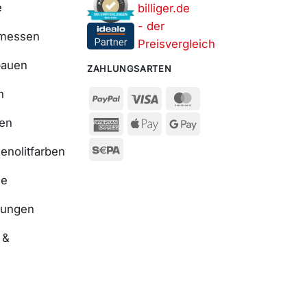
e
smessen
bauen
ZAHLUNGSARTEN
n
ßen
enolitfarben
se
nungen
 &