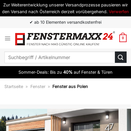
Zur Weiterentwicklung unserer Versandprozesse pausieren wir
den Versand nach Österreich derzeit vorübergehend.
Verwerfen
Zum
✔ ab 10 Elementen versandkostenfrei
Inhalt
springen
0
Suchen
nach:
Sommer-Deals: Bis zu
40%
auf Fenster & Türen
Startseite
»
Fenster
»
Fenster aus Polen