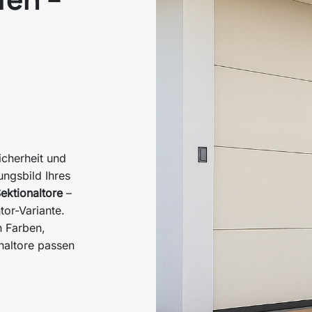
icherheit und
ngsbild Ihres
ektionaltore
–
tor-Variante.
n Farben,
naltore passen