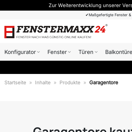
Zur Weiterentwicklung unserer Ver
Zum
✔
Maßgefertigte Fenster &
Inhalt
springen
Konfigurator
Fenster
Türen
Balkontür
Startseite
»
Inhalte
»
Produkte
»
Garagentore
Garagentore kau