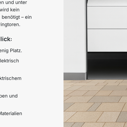
n und unter
wird kein
benötigt – ein
ingtoren.
lick:
enig Platz.
ektrisch
ektrischem
rben und
aterialien