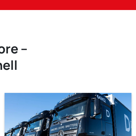
ore –
ell