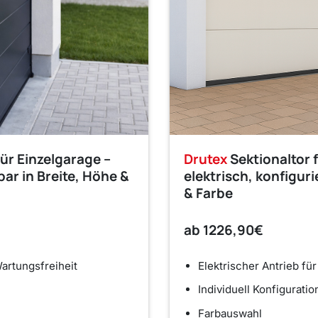
für Einzelgarage –
Drutex
Sektionaltor 
bar in Breite, Höhe &
elektrisch, konfiguri
& Farbe
ab
1226,90€
artungsfreiheit
Elektrischer Antrieb fü
Individuell Konfiguratio
Farbauswahl