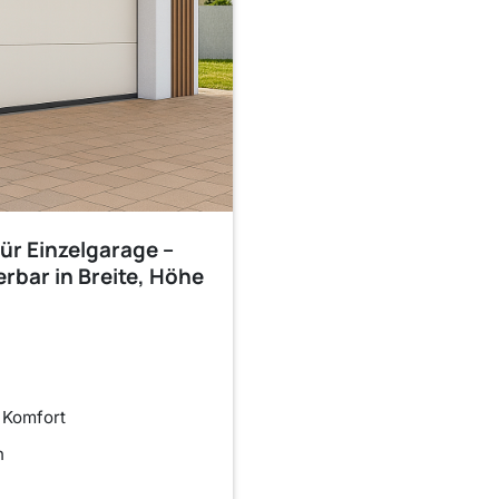
für Einzelgarage –
erbar in Breite, Höhe
r Komfort
n