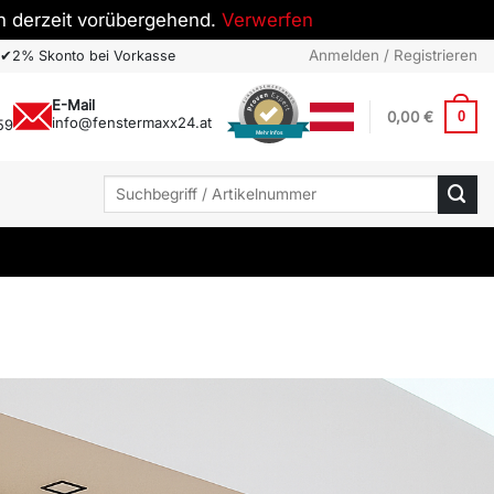
h derzeit vorübergehend.
Verwerfen
Anmelden / Registrieren
✔
2% Skonto bei Vorkasse
E-Mail
0,00
€
0
info@fenstermaxx24.at
59
Mehr Infos
Suchen
nach: