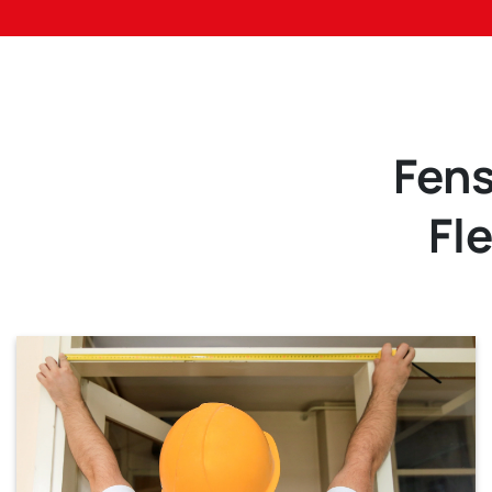
Fens
Fl