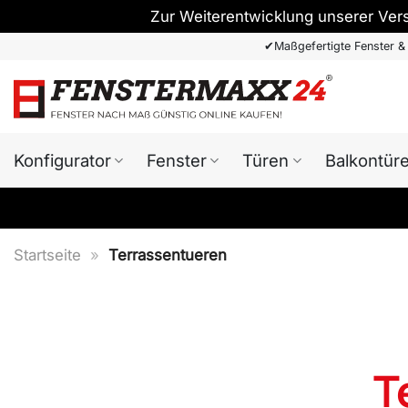
Zur Weiterentwicklung unserer Ver
Zum
✔
Maßgefertigte Fenster &
Inhalt
springen
Konfigurator
Fenster
Türen
Balkontür
Startseite
»
Terrassentueren
T