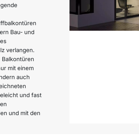
agende
offbalkontüren
fern Bau- und
res
lz verlangen.
 Balkontüren
nur mit einem
sondern auch
eichneten
eleicht und fast
den
ien und mit den