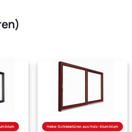
ren)
luminium
Hebe-Schiebetüren aus Holz-Aluminium