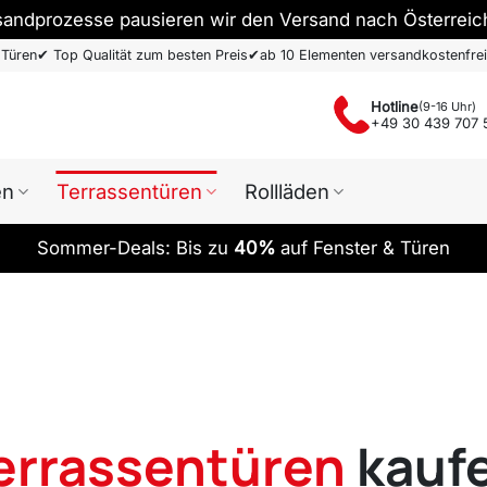
sandprozesse pausieren wir den Versand nach Österreic
 Türen
✔
Top Qualität zum besten Preis
✔
ab 10 Elementen versandkostenfrei
Hotline
(9-16 Uhr)
+49 30 439 707 
en
Terrassentüren
Rollläden
Sommer-Deals: Bis zu
40%
auf Fenster & Türen
errassentüren
kauf