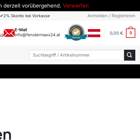
h derzeit vorübergehend.
Verwerfen
Anmelden / Registrieren
✔
2% Skonto bei Vorkasse
E-Mail
0,00
€
0
info@fenstermaxx24.at
59
Mehr Infos
Suchen
nach:
en