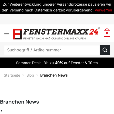
Zur Weiterentwicklung unserer Versandprozesse pausieren wir
den Versand nach Österreich derzeit vorübergehend.
Verwerfen
Zum
✔ ab 10 Elementen versandkostenfrei
Inhalt
springen
0
Suchen
nach:
Sommer-Deals: Bis zu
40%
auf Fenster & Türen
Startseite
»
Blog
»
Branchen News
Branchen News