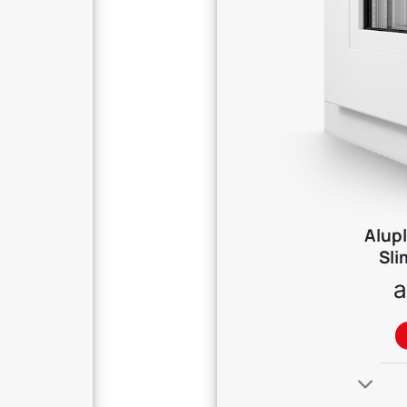
Alup
Sli