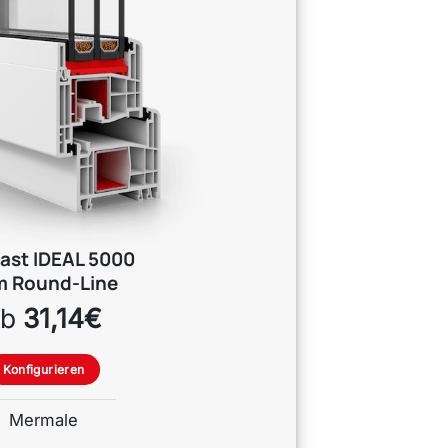
last
IDEAL 5000
m Round-Line
ab
31,14€
Konfigurieren
Mermale