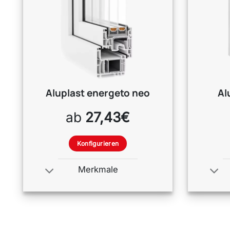
Aluplast
energeto neo
Al
ab
27,43€
Konfigurieren
Merkmale