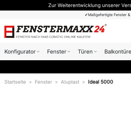
Zur Weiterentwicklung unserer Ver
Zum
✔
Maßgefertigte Fenster &
Inhalt
springen
Konfigurator
Fenster
Türen
Balkontür
Startseite
»
Fenster
»
Aluplast
»
Ideal 5000