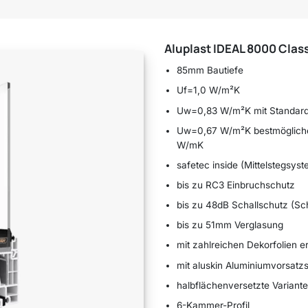
Aluplast IDEAL 8000 Clas
85mm Bautiefe
Uf=1,0 W/m²K
Uw=0,83 W/m²K mit Standard
Uw=0,67 W/m²K bestmögliche 
W/mK
safetec inside (Mittelstegsyst
bis zu RC3 Einbruchschutz
bis zu 48dB Schallschutz (Sch
bis zu 51mm Verglasung
mit zahlreichen Dekorfolien er
mit aluskin Aluminiumvorsatzsc
halbflächenversetzte Variante
6-Kammer-Profil