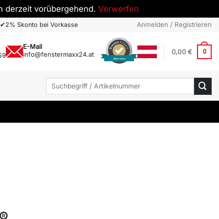
h derzeit vorübergehend.
Verwerfen
Anmelden / Registrieren
✔
2% Skonto bei Vorkasse
E-Mail
0,00
€
0
info@fenstermaxx24.at
59
Mehr Infos
Suchen
nach:
®