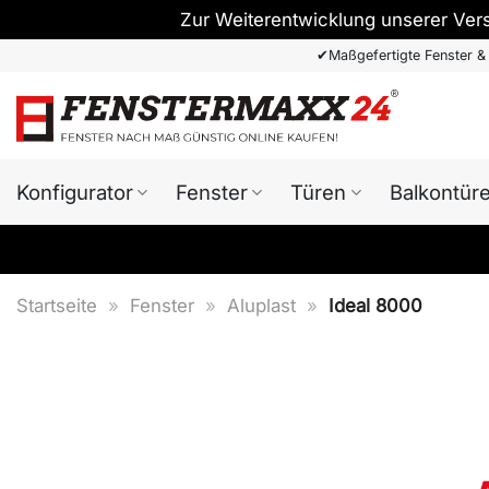
Zur Weiterentwicklung unserer Ver
Zum
✔
Maßgefertigte Fenster &
Inhalt
springen
Konfigurator
Fenster
Türen
Balkontür
Startseite
»
Fenster
»
Aluplast
»
Ideal 8000