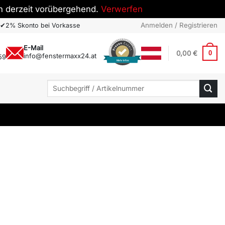
h derzeit vorübergehend.
Verwerfen
Anmelden / Registrieren
✔
2% Skonto bei Vorkasse
E-Mail
0,00
€
0
info@fenstermaxx24.at
59
Mehr Infos
Suchen
nach: