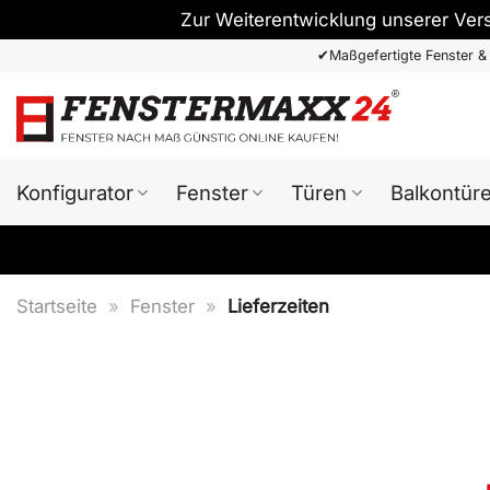
Zur Weiterentwicklung unserer Ver
Zum
✔
Maßgefertigte Fenster &
Inhalt
springen
Konfigurator
Fenster
Türen
Balkontür
Startseite
»
Fenster
»
Lieferzeiten