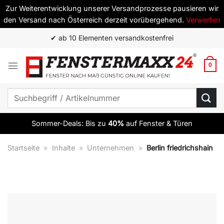
Zur Weiterentwicklung unserer Versandprozesse pausieren wir
den Versand nach Österreich derzeit vorübergehend.
Verwerfen
Zum
✔ ab 10 Elementen versandkostenfrei
Inhalt
springen
0
Suchen
nach:
Sommer-Deals: Bis zu
40%
auf Fenster & Türen
Startseite
»
Inhalte
»
Unternehmen
»
Berlin friedrichshain