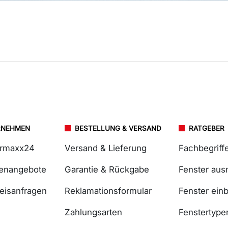
RNEHMEN
BESTELLUNG & VERSAND
RATGEBER
ermaxx24
Versand & Lieferung
Fachbegriff
lenangebote
Garantie & Rückgabe
Fenster au
reisanfragen
Reklamationsformular
Fenster ein
Zahlungsarten
Fenstertype