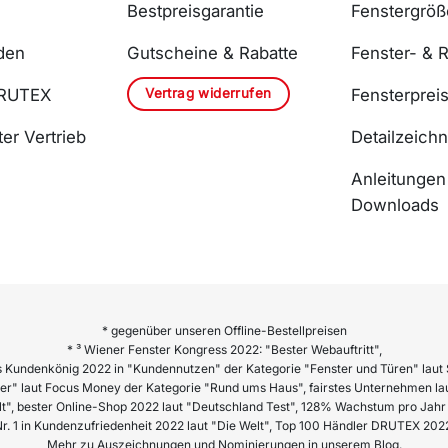
Bestpreisgarantie
Fenstergrö
den
Gutscheine & Rabatte
Fenster- & R
Vertrag widerrufen
DRUTEX
Fensterprei
er Vertrieb
Detailzeich
Anleitungen
Downloads
* gegenüber unseren Offline-Bestellpreisen
* ³ Wiener Fenster Kongress 2022: "Bester Webauftritt",
 Kundenkönig 2022 in "Kundennutzen" der Kategorie "Fenster und Türen" laut 
er" laut Focus Money der Kategorie "Rund ums Haus", fairstes Unternehmen lau
lt", bester Online-Shop 2022 laut "Deutschland Test", 128% Wachstum pro Ja
r. 1 in Kundenzufriedenheit 2022 laut "Die Welt", Top 100 Händler DRUTEX 202
Mehr zu Auszeichnungen und Nominierungen in unserem Blog.