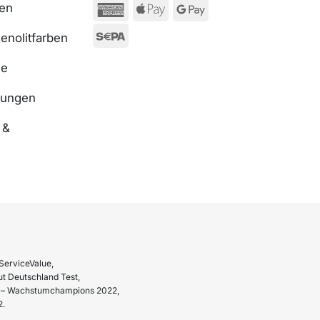
ßen
enolitfarben
se
nungen
 &
ServiceValue,
t Deutschland Test,
hr – Wachstumchampions 2022,
2.