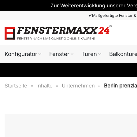
Zur Weiterentwicklung unserer Ver
Zum
✔
Maßgefertigte Fenster &
Inhalt
springen
Konfigurator
Fenster
Türen
Balkontür
Startseite
»
Inhalte
»
Unternehmen
»
Berlin prenzl