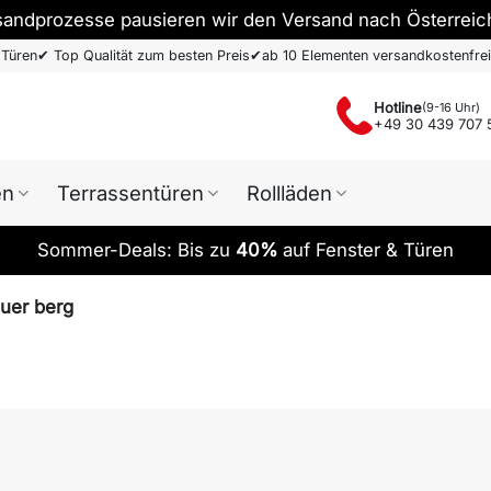
sandprozesse pausieren wir den Versand nach Österreic
 Türen
✔
Top Qualität zum besten Preis
✔
ab 10 Elementen versandkostenfrei
Hotline
(9-16 Uhr)
+49 30 439 707 
en
Terrassentüren
Rollläden
Sommer-Deals: Bis zu
40%
auf Fenster & Türen
auer berg