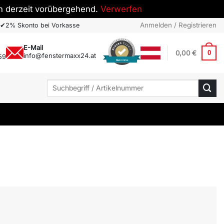
h derzeit vorübergehend.
Verwerfen
Anmelden / Registrieren
✔
2% Skonto bei Vorkasse
E-Mail
0,00
€
0
info@fenstermaxx24.at
59
Mehr Infos
Suchen
nach: