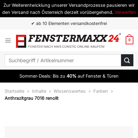
Zur Weiterentwicklung unserer Versandprozesse pausieren wir
den Versand nach Österreich derzeit vorübergehend.
Verwerfen
Zum
✔ ab 10 Elementen versandkostenfrei
Inhalt
springen
0
Suchen
nach:
Sommer-Deals: Bis zu
40%
auf Fenster & Türen
Startseite
»
Inhalte
»
Wissenswertes
»
Farben
»
Anthrazitgrau 7016 renolit