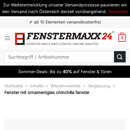
Zur Weiterentwicklung unserer Versandprozesse pausieren wir
den Versand nach Österreich derzeit vorübergehend.
Verwerfen
Zum
✔ ab 10 Elementen versandkostenfrei
Inhalt
springen
0
Suchen
nach:
Sommer-Deals: Bis zu
40%
auf Fenster & Türen
Startseite
»
Inhalte
»
Wissenswertes
»
Verglasung
»
Fenster mit ornamentglas chinchilla fenster