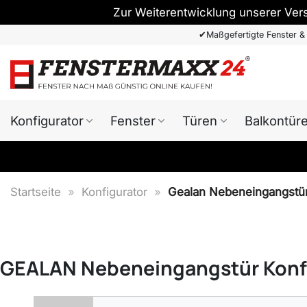
Zur Weiterentwicklung unserer Ver
Zum
✔
Maßgefertigte Fenster &
Inhalt
springen
Konfigurator
Fenster
Türen
Balkontür
Startseite
»
Konfigurator
»
Gealan Nebeneingangstür 
GEALAN Nebeneingangstür Konf