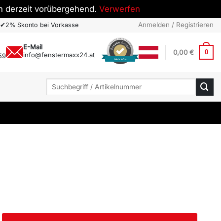
h derzeit vorübergehend.
Verwerfen
Anmelden / Registrieren
✔
2% Skonto bei Vorkasse
E-Mail
0,00
€
0
info@fenstermaxx24.at
59
Mehr Infos
Suchen
nach: