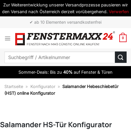
Zur Weiterentwicklung unserer Versandprozesse pausieren wir
den Versand nach Österreich derzeit vorübergehend.
Verwerfen
Zum
✔ Top Qualität zum besten Preis
Inhalt
springen
0
Suchen
nach:
Sommer-Deals: Bis zu
40%
auf Fenster & Türen
Startseite
»
Konfigurator
»
Salamander Hebeschiebetür
(HST) online Konfigurator
Salamander HS-Tür Konfigurator