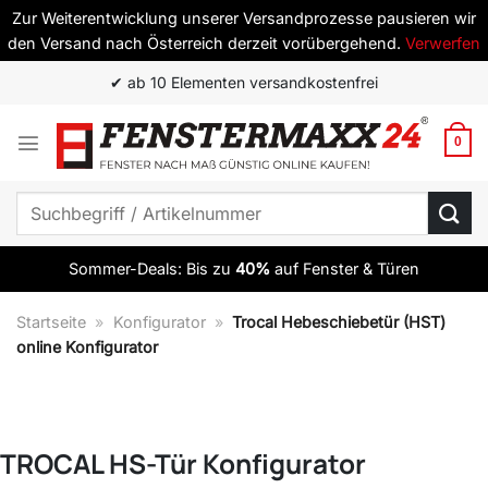
Zur Weiterentwicklung unserer Versandprozesse pausieren wir
den Versand nach Österreich derzeit vorübergehend.
Verwerfen
Zum
✔ ab 10 Elementen versandkostenfrei
Inhalt
springen
0
Suchen
nach:
Sommer-Deals: Bis zu
40%
auf Fenster & Türen
Startseite
»
Konfigurator
»
Trocal Hebeschiebetür (HST)
online Konfigurator
TROCAL HS-Tür Konfigurator