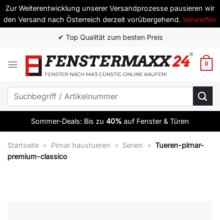
Zur Weiterentwicklung unserer Versandprozesse pausieren wir
den Versand nach Österreich derzeit vorübergehend.
Verwerfen
Zum
✔ Top Qualität zum besten Preis
Inhalt
springen
0
Suchen
nach:
Sommer-Deals: Bis zu
40%
auf Fenster & Türen
Startseite
»
Pirnar haustueren
»
Serien
»
Tueren-pirnar-
premium-classico