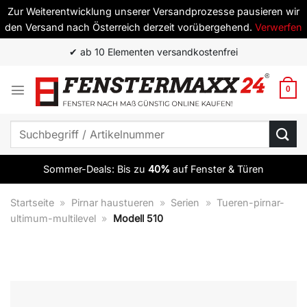
Zur Weiterentwicklung unserer Versandprozesse pausieren wir
den Versand nach Österreich derzeit vorübergehend.
Verwerfen
Zum
✔ ab 10 Elementen versandkostenfrei
Inhalt
springen
0
Suchen
nach:
Sommer-Deals: Bis zu
40%
auf Fenster & Türen
Startseite
»
Pirnar haustueren
»
Serien
»
Tueren-pirnar-
ultimum-multilevel
»
Modell 510