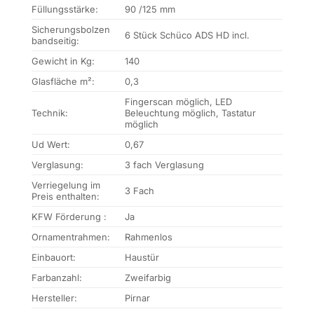
Füllungsstärke:
90 /125 mm
Sicherungsbolzen
6 Stück Schüco ADS HD incl.
bandseitig:
Gewicht in Kg:
140
Glasfläche m²:
0,3
Fingerscan möglich, LED
Technik:
Beleuchtung möglich, Tastatur
möglich
Ud Wert:
0,67
Verglasung:
3 fach Verglasung
Verriegelung im
3 Fach
Preis enthalten:
KFW Förderung :
Ja
Ornamentrahmen:
Rahmenlos
Einbauort:
Haustür
Farbanzahl:
Zweifarbig
Hersteller:
Pirnar