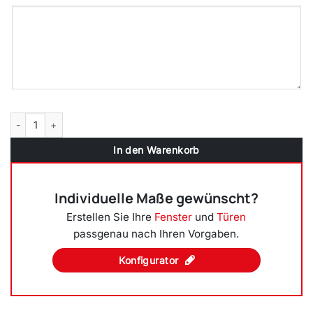
1 flügelige Balkontür Kunststoff Basaltgrau Glatt (beidseitig) Dreh-Ki
In den Warenkorb
Individuelle Maße gewünscht?
Erstellen Sie Ihre
Fenster
und
Türen
passgenau nach Ihren Vorgaben.
Konfigurator