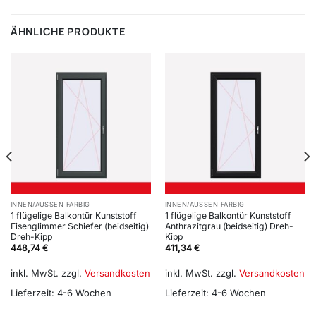
ÄHNLICHE PRODUKTE
INNEN/AUSSEN FARBIG
INNEN/AUSSEN FARBIG
1 flügelige Balkontür Kunststoff
1 flügelige Balkontür Kunststoff
Eisenglimmer Schiefer (beidseitig)
Anthrazitgrau (beidseitig) Dreh-
Dreh-Kipp
Kipp
448,74
€
411,34
€
inkl. MwSt.
zzgl.
Versandkosten
inkl. MwSt.
zzgl.
Versandkosten
Lieferzeit:
4-6 Wochen
Lieferzeit:
4-6 Wochen