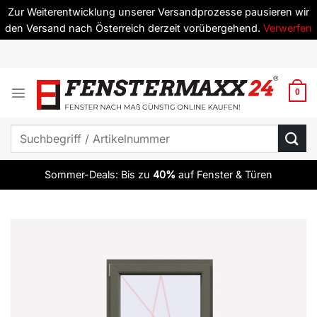
Zur Weiterentwicklung unserer Versandprozesse pausieren wir
den Versand nach Österreich derzeit vorübergehend.
Verwerfen
Zum
✔ ab 10 Elementen versandkostenfrei
Inhalt
springen
0
Suchen
nach:
Sommer-Deals: Bis zu
40%
auf Fenster & Türen