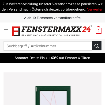
Zur Weiterentwicklung unserer Versandprozesse pausieren wir
den Versand nach Österreich derzeit vorübergehend.
Verwerfen
Zum
✔ ab 10 Elementen versandkostenfrei
Inhalt
springen
0
Suchen
nach:
Sommer-Deals: Bis zu
40%
auf Fenster & Türen