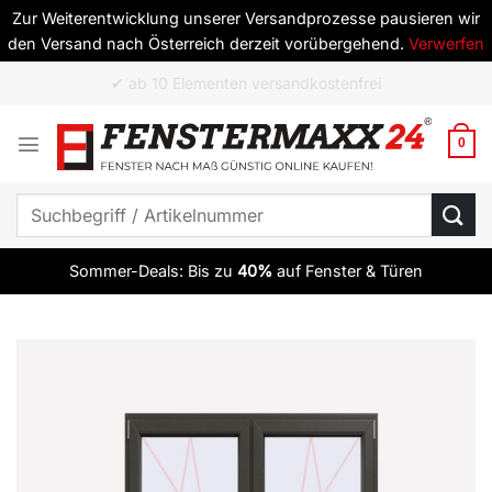
Zur Weiterentwicklung unserer Versandprozesse pausieren wir
den Versand nach Österreich derzeit vorübergehend.
Verwerfen
Zum
✔ Top Qualität zum besten Preis
Inhalt
springen
0
Suchen
nach:
Sommer-Deals: Bis zu
40%
auf Fenster & Türen