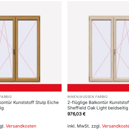
FARBIG
INNEN/AUSSEN FARBIG
kontür Kunststoff Stulp Eiche
2-flüglige Balkontür Kunststof
ig
Sheffield Oak Light beidseitig
976,03
€
gl.
Versandkosten
inkl. MwSt.
zzgl.
Versandkost