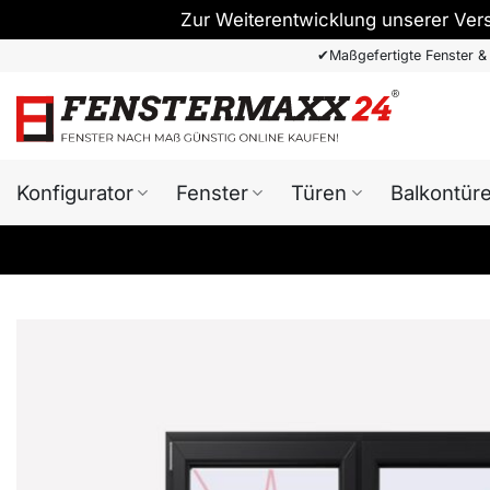
Zur Weiterentwicklung unserer Ver
Zum
✔
Maßgefertigte Fenster &
Inhalt
springen
Konfigurator
Fenster
Türen
Balkontür