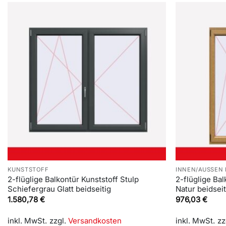
KUNSTSTOFF
INNEN/AUSSEN 
2-flüglige Balkontür Kunststoff Stulp
2-flüglige Bal
Schiefergrau Glatt beidseitig
Natur beidseit
1.580,78
€
976,03
€
inkl. MwSt.
zzgl.
Versandkosten
inkl. MwSt.
zz