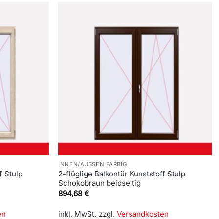
INNEN/AUSSEN FARBIG
f Stulp
2-flüglige Balkontür Kunststoff Stulp
Schokobraun beidseitig
894,68
€
en
inkl. MwSt.
zzgl.
Versandkosten