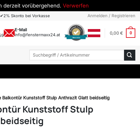
h derzeit vorübergehend.
Verwerfen
Anmelden / Registrieren
✔
2% Skonto bei Vorkasse
E-Mail
0,00
€
0
info@fenstermaxx24.at
59
Mehr Infos
Suchen
nach:
e Balkontür Kunststoff Stulp Anthrazit Glatt beidseitig
ontür Kunststoff Stulp
 beidseitig