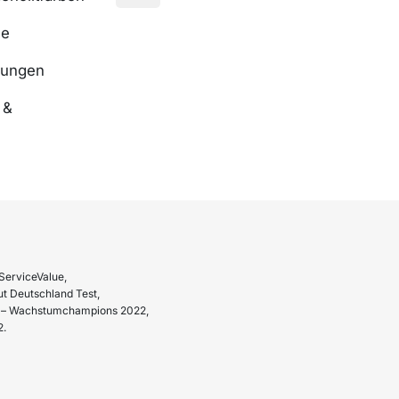
se
nungen
 &
ServiceValue,
t Deutschland Test,
hr – Wachstumchampions 2022,
2.