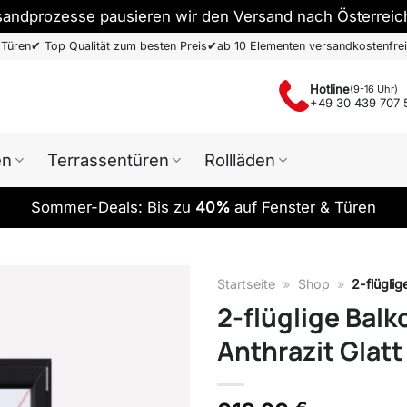
sandprozesse pausieren wir den Versand nach Österreic
 Türen
✔
Top Qualität zum besten Preis
✔
ab 10 Elementen versandkostenfrei
Hotline
(9-16 Uhr)
+49 30 439 707 
en
Terrassentüren
Rollläden
Sommer-Deals: Bis zu
40%
auf Fenster & Türen
Startseite
»
Shop
»
2-flüglig
2-flüglige Balk
Anthrazit Glatt