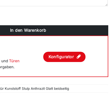
ff Stulp Anthrazit Glatt beidseitig Menge
In den Warenkorb
Konfigurator
r
und
Türen
orgaben.
ür Kunststoff Stulp Anthrazit Glatt beidseitig