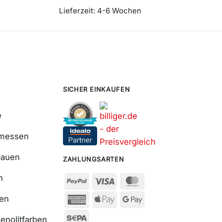
Lieferzeit:
4-6 Wochen
SICHER EINKAUFEN
e
smessen
bauen
ZAHLUNGSARTEN
n
ßen
enolitfarben