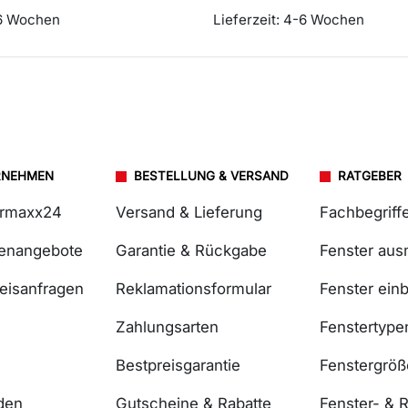
6 Wochen
Lieferzeit:
4-6 Wochen
RNEHMEN
BESTELLUNG & VERSAND
RATGEBER
ermaxx24
Versand & Lieferung
Fachbegriff
lenangebote
Garantie & Rückgabe
Fenster au
reisanfragen
Reklamationsformular
Fenster ein
Zahlungsarten
Fenstertype
Bestpreisgarantie
Fenstergrö
den
Gutscheine & Rabatte
Fenster- & R