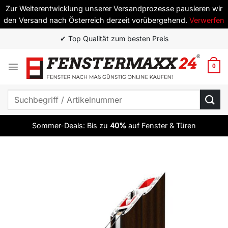
Zur Weiterentwicklung unserer Versandprozesse pausieren wir
den Versand nach Österreich derzeit vorübergehend.
Verwerfen
Zum
✔ Top Qualität zum besten Preis
Inhalt
springen
0
Suchen
nach:
Sommer-Deals: Bis zu
40%
auf Fenster & Türen