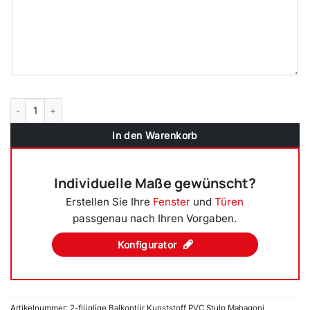
2-flüglige Balkontür Kunststoff Stulp Mahagoni Menge
In den Warenkorb
Individuelle Maße gewünscht?
Erstellen Sie Ihre
Fenster
und
Türen
passgenau nach Ihren Vorgaben.
Konfigurator
Artikelnummer:
2-flüglige Balkontür Kunststoff PVC Stulp Mahagoni