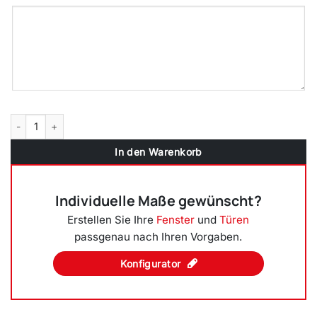
2-flügliges Kunststofffenster Nussbaum DL/DKR o. DKL/DR mit Stulp
In den Warenkorb
Individuelle Maße gewünscht?
Erstellen Sie Ihre
Fenster
und
Türen
passgenau nach Ihren Vorgaben.
Konfigurator