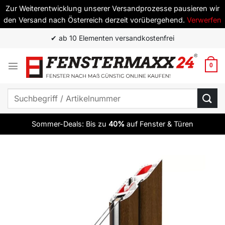
Zur Weiterentwicklung unserer Versandprozesse pausieren wir
den Versand nach Österreich derzeit vorübergehend.
Verwerfen
Zum
✔ ab 10 Elementen versandkostenfrei
Inhalt
springen
0
Suchen
nach:
Sommer-Deals: Bis zu
40%
auf Fenster & Türen