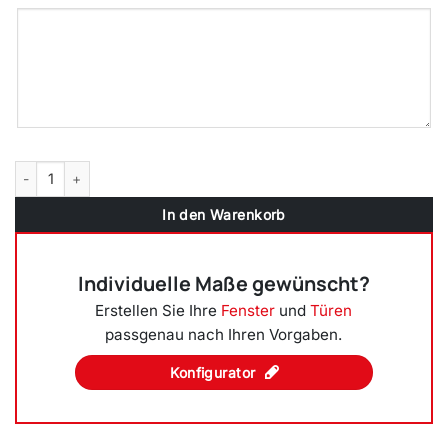
2-flügliges Kunststofffenster Sheffield Oak Light DL/DKR o. DKL/DR m
In den Warenkorb
Individuelle Maße gewünscht?
Erstellen Sie Ihre
Fenster
und
Türen
passgenau nach Ihren Vorgaben.
Konfigurator