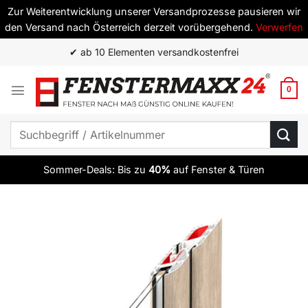
Zur Weiterentwicklung unserer Versandprozesse pausieren wir
den Versand nach Österreich derzeit vorübergehend.
Verwerfen
Zum
✔ ab 10 Elementen versandkostenfrei
Inhalt
springen
0
Suchen
nach:
Sommer-Deals: Bis zu
40%
auf Fenster & Türen