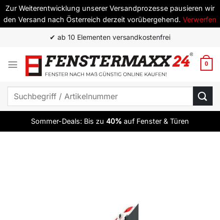
Zur Weiterentwicklung unserer Versandprozesse pausieren wir
den Versand nach Österreich derzeit vorübergehend.
Verwerfen
Zum
✔ ab 10 Elementen versandkostenfrei
Inhalt
springen
0
Suchen
nach:
Sommer-Deals: Bis zu
40%
auf Fenster & Türen