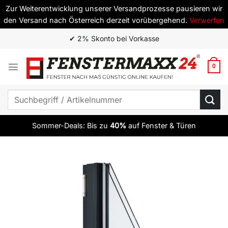
Zur Weiterentwicklung unserer Versandprozesse pausieren wir
den Versand nach Österreich derzeit vorübergehend.
Verwerfen
Zum
✔ 2% Skonto bei Vorkasse
Inhalt
springen
0
Suchen
nach:
Sommer-Deals: Bis zu
40%
auf Fenster & Türen