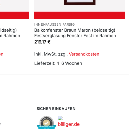
INNEN/AUSSEN FARBIG
idseitig)
Balkonfenster Braun Maron (beidseitig)
 im Rahmen
Festverglasung Fenster Fest im Rahmen
219,17
€
en
inkl. MwSt.
zzgl.
Versandkosten
Lieferzeit:
4-6 Wochen
SICHER EINKAUFEN
e