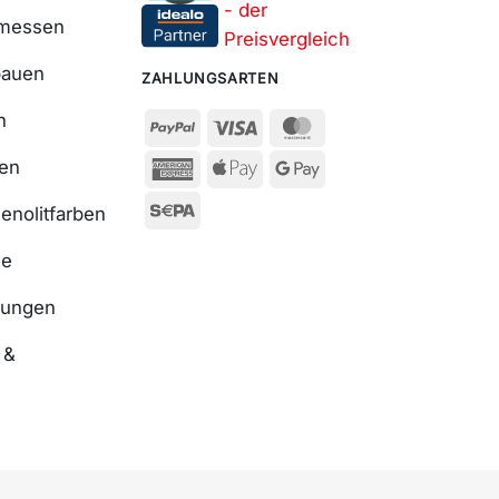
smessen
bauen
ZAHLUNGSARTEN
n
ßen
enolitfarben
se
nungen
 &