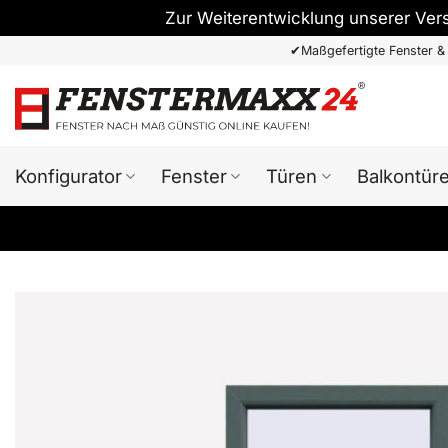
Zur Weiterentwicklung unserer Ver
Zum
✔
Maßgefertigte Fenster &
Inhalt
springen
Konfigurator
Fenster
Türen
Balkontür