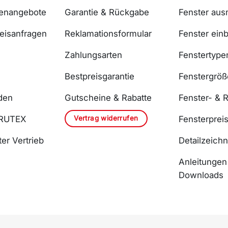
lenangebote
Garantie & Rückgabe
Fenster au
reisanfragen
Reklamationsformular
Fenster ein
Zahlungsarten
Fenstertype
Bestpreisgarantie
Fenstergrö
den
Gutscheine & Rabatte
Fenster- & R
Vertrag widerrufen
DRUTEX
Fensterprei
er Vertrieb
Detailzeich
Anleitungen
Downloads