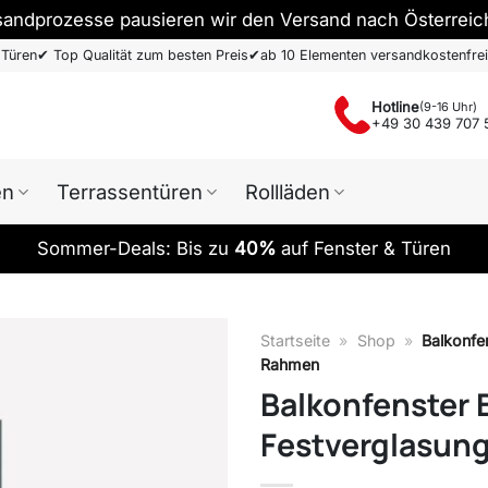
sandprozesse pausieren wir den Versand nach Österreic
 Türen
✔
Top Qualität zum besten Preis
✔
ab 10 Elementen versandkostenfrei
Hotline
(9-16 Uhr)
+49 30 439 707 
en
Terrassentüren
Rollläden
Sommer-Deals: Bis zu
40%
auf Fenster & Türen
Startseite
»
Shop
»
Balkonfen
Rahmen
Balkonfenster 
Festverglasung