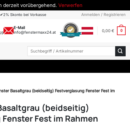
h derzeit vorübergehend.
Verwerfen
Anmelden / Registrieren
✔
2% Skonto bei Vorkasse
E-Mail
0,00
€
0
info@fenstermaxx24.at
59
Mehr Infos
Suchen
nach:
ster Basaltgrau (beidseitig) Festverglasung Fenster Fest im
Basaltgrau (beidseitig)
 Fenster Fest im Rahmen