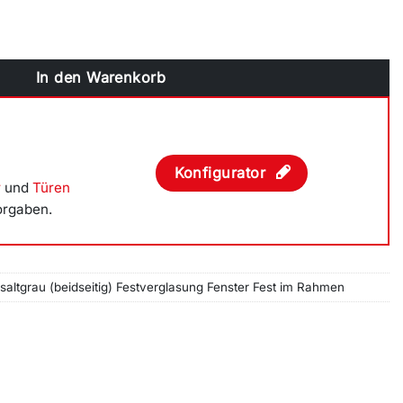
idseitig) Festverglasung Fenster Fest im Rahmen Menge
In den Warenkorb
Konfigurator
r
und
Türen
orgaben.
saltgrau (beidseitig) Festverglasung Fenster Fest im Rahmen