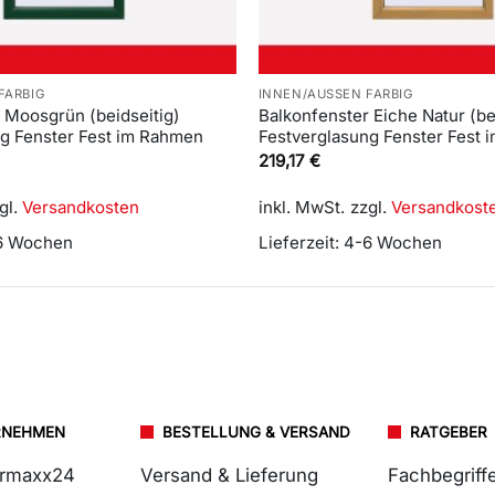
FARBIG
INNEN/AUSSEN FARBIG
 Moosgrün (beidseitig)
Balkonfenster Eiche Natur (be
ng Fenster Fest im Rahmen
Festverglasung Fenster Fest
219,17
€
gl.
Versandkosten
inkl. MwSt.
zzgl.
Versandkost
6 Wochen
Lieferzeit:
4-6 Wochen
RNEHMEN
BESTELLUNG & VERSAND
RATGEBER
ermaxx24
Versand & Lieferung
Fachbegriff