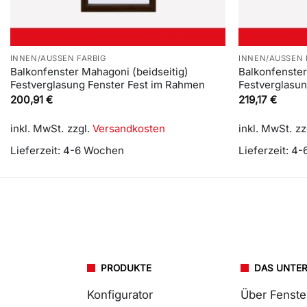
INNEN/AUSSEN FARBIG
INNEN/AUSSEN 
Balkonfenster Mahagoni (beidseitig)
Balkonfenster
Festverglasung Fenster Fest im Rahmen
Festverglasu
200,91
€
219,17
€
inkl. MwSt.
zzgl.
Versandkosten
inkl. MwSt.
zz
Lieferzeit:
4-6 Wochen
Lieferzeit:
4-
PRODUKTE
DAS UNTE
Konfigurator
Über Fenst