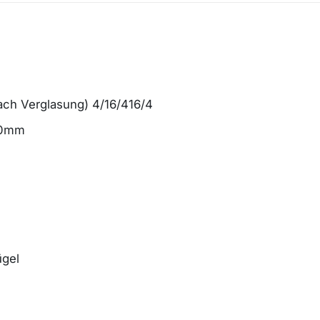
fach Verglasung) 4/16/416/4
n 70mm
ügel