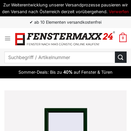
Zur Weiterentwicklung unserer Versandprozesse pausieren wir
den Versand nach Österreich derzeit vorübergehend.
Verwerfen
Zum
✔ ab 10 Elementen versandkostenfrei
Inhalt
springen
0
Suchen
nach:
Sommer-Deals: Bis zu
40%
auf Fenster & Türen