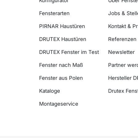
Konfigurator
Über Fenst
Fensterarten
Jobs & Stel
PIRNAR Haustüren
Kontakt & P
DRUTEX Haustüren
Referenzen
DRUTEX Fenster im Test
Newsletter
Fenster nach Maß
Partner wer
Fenster aus Polen
Hersteller 
Kataloge
Drutex Fenst
Montageservice