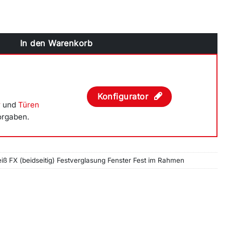
seitig) Festverglasung Fenster Fest im Rahmen Menge
In den Warenkorb
Konfigurator
r
und
Türen
orgaben.
iß FX (beidseitig) Festverglasung Fenster Fest im Rahmen