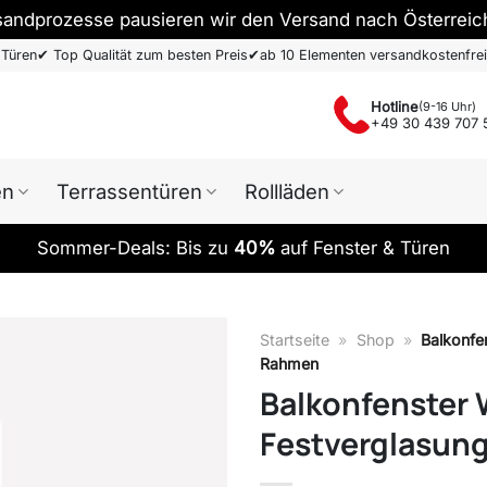
sandprozesse pausieren wir den Versand nach Österreic
 Türen
✔
Top Qualität zum besten Preis
✔
ab 10 Elementen versandkostenfrei
Hotline
(9-16 Uhr)
+49 30 439 707 
en
Terrassentüren
Rollläden
Sommer-Deals: Bis zu
40%
auf Fenster & Türen
Startseite
»
Shop
»
Balkonfe
Rahmen
Balkonfenster 
Festverglasung