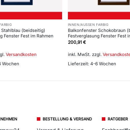
FARBIG
INNEN/AUSSEN FARBIG
Stahlblau (beidseitig)
Balkonfenster Schokobraun (b
ng Fenster Fest im Rahmen
Festverglasung Fenster Fest
200,91
€
gl.
Versandkosten
inkl. MwSt.
zzgl.
Versandkost
6 Wochen
Lieferzeit:
4-6 Wochen
RNEHMEN
BESTELLUNG & VERSAND
RATGEBER