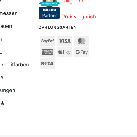
e
smessen
bauen
ZAHLUNGSARTEN
n
ßen
enolitfarben
se
nungen
 &