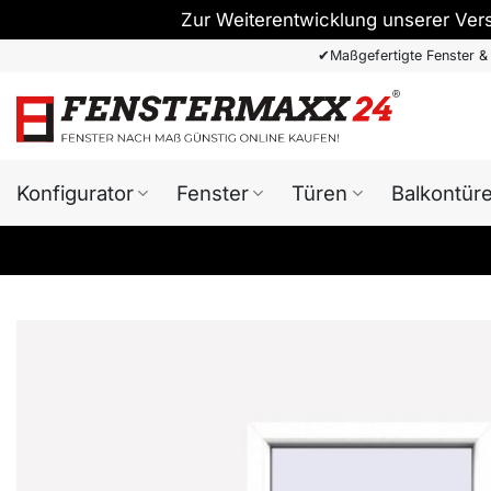
Zur Weiterentwicklung unserer Ver
Zum
✔
Maßgefertigte Fenster &
Inhalt
springen
Konfigurator
Fenster
Türen
Balkontür