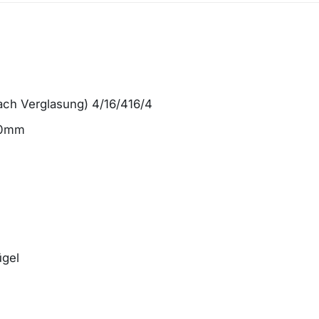
fach Verglasung) 4/16/416/4
n 70mm
ügel