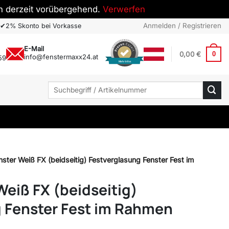
h derzeit vorübergehend.
Verwerfen
Anmelden / Registrieren
✔
2% Skonto bei Vorkasse
E-Mail
0,00
€
0
info@fenstermaxx24.at
59
Mehr Infos
Suchen
nach:
nster Weiß FX (beidseitig) Festverglasung Fenster Fest im
Weiß FX (beidseitig)
 Fenster Fest im Rahmen