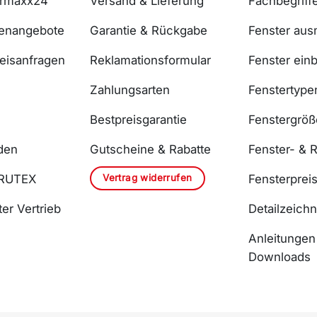
ermaxx24
Versand & Lieferung
Fachbegriff
lenangebote
Garantie & Rückgabe
Fenster au
reisanfragen
Reklamationsformular
Fenster ein
Zahlungsarten
Fenstertype
Bestpreisgarantie
Fenstergrö
den
Gutscheine & Rabatte
Fenster- & R
Vertrag widerrufen
DRUTEX
Fensterprei
er Vertrieb
Detailzeich
Anleitungen
Downloads