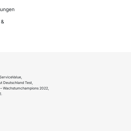
nungen
 &
ServiceValue,
t Deutschland Test,
hr – Wachstumchampions 2022,
2.