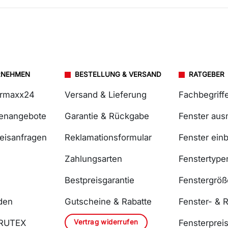
RNEHMEN
BESTELLUNG & VERSAND
RATGEBER
ermaxx24
Versand & Lieferung
Fachbegriff
lenangebote
Garantie & Rückgabe
Fenster au
reisanfragen
Reklamationsformular
Fenster ein
Zahlungsarten
Fenstertype
Bestpreisgarantie
Fenstergrö
den
Gutscheine & Rabatte
Fenster- & R
Vertrag widerrufen
DRUTEX
Fensterprei