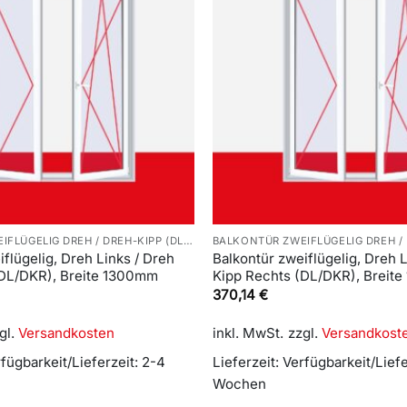
BALKONTÜR ZWEIFLÜGELIG DREH / DREH-KIPP (DL/DKR)
iflügelig, Dreh Links / Dreh
Balkontür zweiflügelig, Dreh L
(DL/DKR), Breite 1300mm
Kipp Rechts (DL/DKR), Breit
370,14
€
gl.
Versandkosten
inkl. MwSt.
zzgl.
Versandkost
fügbarkeit/Lieferzeit: 2-4
Lieferzeit:
Verfügbarkeit/Liefe
Wochen