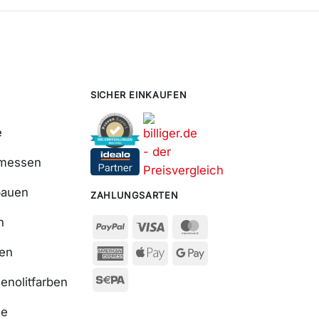
SICHER EINKAUFEN
e
smessen
bauen
ZAHLUNGSARTEN
n
ßen
enolitfarben
se