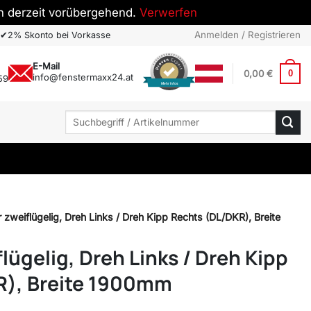
h derzeit vorübergehend.
Verwerfen
Anmelden / Registrieren
✔
2% Skonto bei Vorkasse
E-Mail
0,00
€
0
info@fenstermaxx24.at
59
Mehr Infos
Suchen
nach:
 zweiflügelig, Dreh Links / Dreh Kipp Rechts (DL/DKR), Breite
lügelig, Dreh Links / Dreh Kipp
R), Breite 1900mm