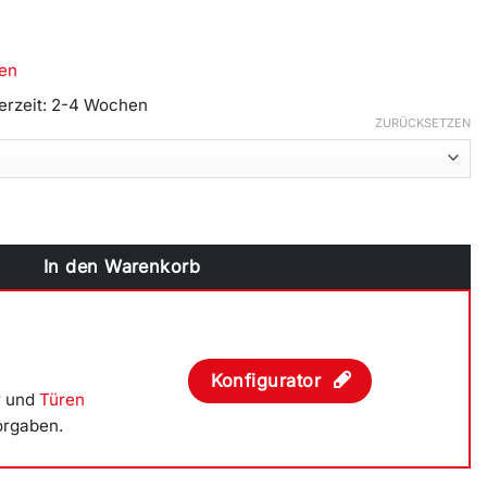
en
ferzeit: 2-4 Wochen
ZURÜCKSETZEN
h Links / Dreh Kipp Rechts (DL/DKR), Breite 1900mm Menge
In den Warenkorb
Konfigurator
r
und
Türen
orgaben.