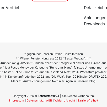
er Vertrieb
Detailzeich
Anleitungen
Downloads
* gegenüber unseren Offline-Bestellpreisen
* ³ Wiener Fenster Kongress 2022: "Bester Webauftritt",
 Kundenkönig 2022 in "Kundennutzen" der Kategorie "Fenster und Türen" laut 
er" laut Focus Money der Kategorie "Rund ums Haus", fairstes Unternehmen lau
lt", bester Online-Shop 2022 laut "Deutschland Test", 128% Wachstum pro Ja
r. 1 in Kundenzufriedenheit 2022 laut "Die Welt", Top 100 Händler DRUTEX 202
Mehr zu Auszeichnungen und Nominierungen in unserem Blog.
Copyright 2026 ©
Fenstermaxx24
| Alle Rechte vorbehalten.
Impressum
|
Datenschutz
|
AGB
|
Widerrufsrecht
|
Barrierefreiheit