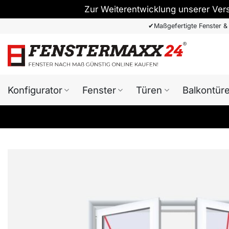
Zur Weiterentwicklung unserer Ver
Zum
✔
Maßgefertigte Fenster &
Inhalt
springen
Konfigurator
Fenster
Türen
Balkontür