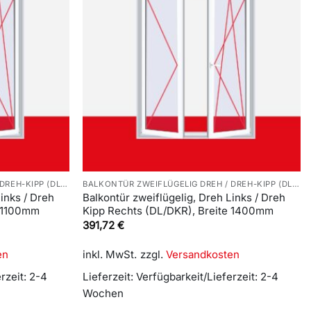
BALKONTÜR ZWEIFLÜGELIG DREH / DREH-KIPP (DL/DKR)
BALKONTÜR ZWEIFLÜGELIG DREH / DREH-KIPP (DL/DKR)
inks / Dreh
Balkontür zweiflügelig, Dreh Links / Dreh
e 1100mm
Kipp Rechts (DL/DKR), Breite 1400mm
391,72
€
en
inkl. MwSt.
zzgl.
Versandkosten
rzeit: 2-4
Lieferzeit:
Verfügbarkeit/Lieferzeit: 2-4
Wochen