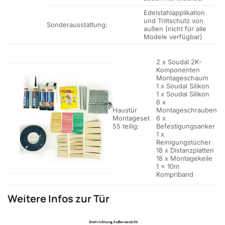
Edelstahlapplikation
und Trittschutz von
Sonderausstattung:
außen (nicht für alle
Modele verfügbar)
2 x Soudal 2K-
Komponenten
Montageschaum
1 x Soudal Silikon
1 x Soudal Silikon
6 x
Haustür
Montageschrauben
Montageset
6 x
55 teilig:
Befestigungsanker
1 x
Reinigungstücher
18 x Distanzplatten
18 x Montagekeile
1 x 10m
Kompriband
Weitere Infos zur Tür