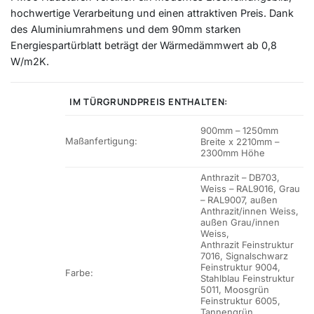
hochwertige Verarbeitung und einen attraktiven Preis. Dank
des Aluminiumrahmens und dem 90mm starken
Energiespartürblatt beträgt der Wärmedämmwert ab 0,8
W/m2K.
IM TÜRGRUNDPREIS ENTHALTEN:
900mm – 1250mm
Maßanfertigung:
Breite x 2210mm –
2300mm Höhe
Anthrazit – DB703,
Weiss – RAL9016, Grau
– RAL9007, außen
Anthrazit/innen Weiss,
außen Grau/innen
Weiss,
Anthrazit Feinstruktur
7016, Signalschwarz
Feinstruktur 9004,
Farbe:
Stahlblau Feinstruktur
5011, Moosgrün
Feinstruktur 6005,
Tannengrün