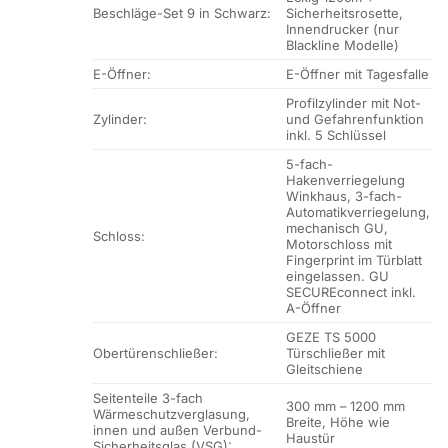
Beschläge-Set 9 in Schwarz:
Sicherheitsrosette,
Innendrucker (nur
Blackline Modelle)
E-Öffner:
E-Öffner mit Tagesfalle
Profilzylinder mit Not-
Zylinder:
und Gefahrenfunktion
inkl. 5 Schlüssel
5-fach-
Hakenverriegelung
Winkhaus, 3-fach-
Automatikverriegelung,
mechanisch GU,
Schloss:
Motorschloss mit
Fingerprint im Türblatt
eingelassen. GU
SECUREconnect inkl.
A-Öffner
GEZE TS 5000
Obertürenschließer:
Türschließer mit
Gleitschiene
Seitenteile 3-fach
300 mm – 1200 mm
Wärmeschutzverglasung,
Breite, Höhe wie
innen und außen Verbund-
Haustür
Sicherheitsglas (VSG):