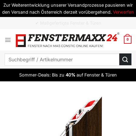
Zur Weiterentwicklung unserer Versandprozesse pausieren wir
den Versand nach Österreich derzeit vorübergehend.
Verwerfen
Zum
✔ ab 10 Elementen versandkostenfrei
Inhalt
springen
0
Suchen
nach:
Sommer-Deals: Bis zu
40%
auf Fenster & Türen