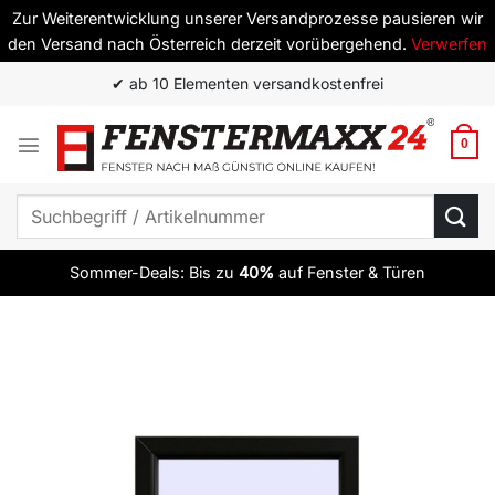
Zur Weiterentwicklung unserer Versandprozesse pausieren wir
den Versand nach Österreich derzeit vorübergehend.
Verwerfen
Zum
✔ ab 10 Elementen versandkostenfrei
Inhalt
springen
0
Suchen
nach:
Sommer-Deals: Bis zu
40%
auf Fenster & Türen