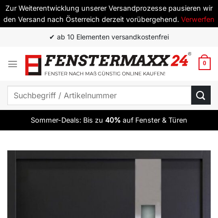
Zur Weiterentwicklung unserer Versandprozesse pausieren wir
den Versand nach Österreich derzeit vorübergehend.
Verwerfen
Zum
✔ ab 10 Elementen versandkostenfrei
Inhalt
springen
0
Suchen
nach:
Sommer-Deals: Bis zu
40%
auf Fenster & Türen