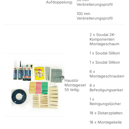
Aufdoppelung:
Verbreiterungsprofil
100 mm
Verbreiterungsprofil
2 x Soudal 2K-
Komponenten
Montageschaum
1 x Soudal Silikon
1 x Soudal Silikon
6 x
Montageschrauben
Haustür
Montageset
6 x
55 teilig:
Befestigungsanker
1 x
Reinigungstücher
18 x Distanzplatten
18 x Montagekeile