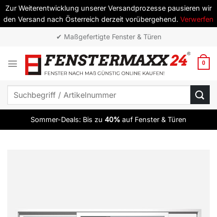
Zur Weiterentwicklung unserer Versandprozesse pausieren wir
den Versand nach Österreich derzeit vorübergehend.
Verwerfen
Zum
✔ ab 10 Elementen versandkostenfrei
Inhalt
springen
0
Suchen
nach:
Sommer-Deals: Bis zu
40%
auf Fenster & Türen