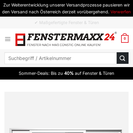
Zur Weiterentwicklung unserer Versandprozesse pausieren wir
den Versand nach Österreich derzeit vorübergehend.
Verwerfen
Zum
✔ ab 10 Elementen versandkostenfrei
Inhalt
springen
0
Suchen
nach:
Sommer-Deals: Bis zu
40%
auf Fenster & Türen