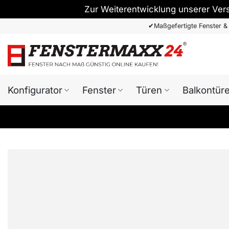
Zur Weiterentwicklung unserer Ver
Zum
✔
Maßgefertigte Fenster &
Inhalt
springen
Konfigurator
Fenster
Türen
Balkontür