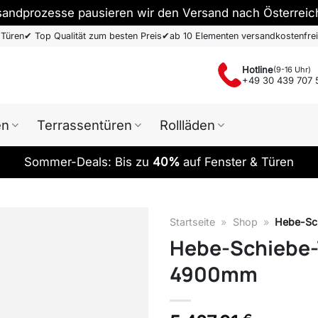
sandprozesse pausieren wir den Versand nach Österreic
 Türen
✔
Top Qualität zum besten Preis
✔
ab 10 Elementen versandkostenfrei
Hotline
(9-16 Uhr)
+49 30 439 707 
en
Terrassentüren
Rollläden
Sommer-Deals: Bis zu
40%
auf Fenster & Türen
Startseite
»
Shop
»
Hebe-Sch
Hebe-Schiebe-T
4900mm