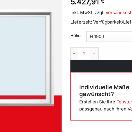
5.427,91
€
inkl. MwSt.
zzgl.
Versandkost
Lieferzeit:
Verfügbarkeit/Lie
Höhe
Hebe-Schiebe-Tür nach rech
Individuelle Maße
gewünscht?
Erstellen Sie Ihre
Fenste
passgenau nach Ihren V