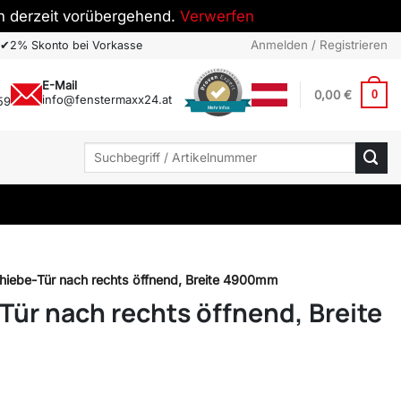
h derzeit vorübergehend.
Verwerfen
Anmelden / Registrieren
✔
2% Skonto bei Vorkasse
E-Mail
0,00
€
0
info@fenstermaxx24.at
59
Mehr Infos
Suchen
nach:
iebe-Tür nach rechts öffnend, Breite 4900mm
ür nach rechts öffnend, Breite