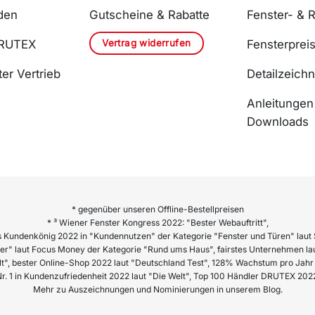
den
Gutscheine & Rabatte
Fenster- & R
Vertrag widerrufen
DRUTEX
Fensterprei
er Vertrieb
Detailzeich
Anleitungen
Downloads
* gegenüber unseren Offline-Bestellpreisen
* ³ Wiener Fenster Kongress 2022: "Bester Webauftritt",
 Kundenkönig 2022 in "Kundennutzen" der Kategorie "Fenster und Türen" laut 
er" laut Focus Money der Kategorie "Rund ums Haus", fairstes Unternehmen lau
lt", bester Online-Shop 2022 laut "Deutschland Test", 128% Wachstum pro Ja
r. 1 in Kundenzufriedenheit 2022 laut "Die Welt", Top 100 Händler DRUTEX 202
Mehr zu Auszeichnungen und Nominierungen in unserem Blog.