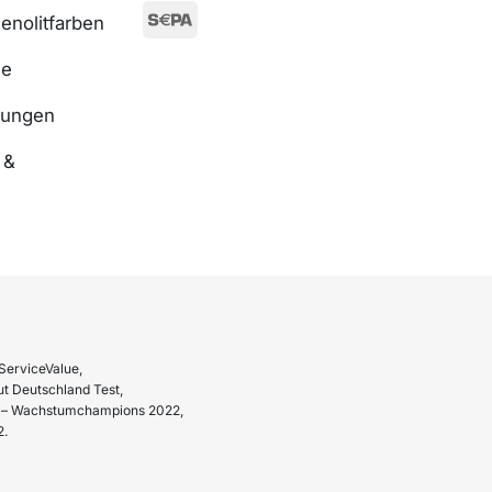
enolitfarben
se
nungen
 &
ServiceValue,
t Deutschland Test,
hr – Wachstumchampions 2022,
2.