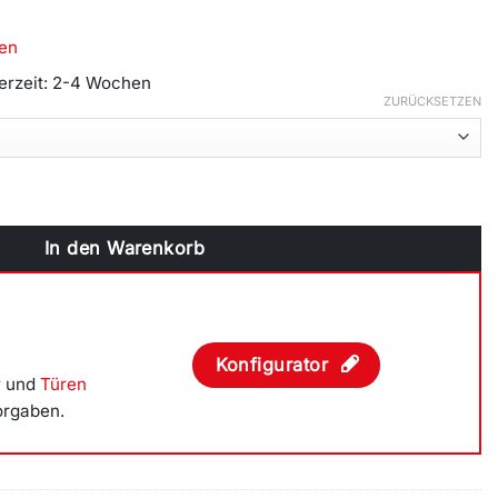
en
ferzeit: 2-4 Wochen
ZURÜCKSETZEN
ts öffnend, Breite 4900mm Menge
In den Warenkorb
Konfigurator
r
und
Türen
orgaben.