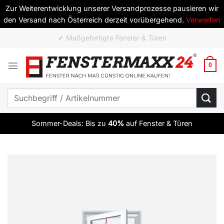
Zur Weiterentwicklung unserer Versandprozesse pausieren wir
den Versand nach Österreich derzeit vorübergehend.
Verwerfen
Zum
✔ ab 10 Elementen versandkostenfrei
Inhalt
springen
0
Suchen
nach:
Sommer-Deals: Bis zu
40%
auf Fenster & Türen