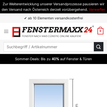
Zur Weiterentwicklung unserer Versandprozesse pausieren wir
den Versand nach Österreich derzeit vorübergehend.
Verwerfen
Zum
✔ ab 10 Elementen versandkostenfrei
Inhalt
springen
0
Suchen
nach:
Sommer-Deals: Bis zu
40%
auf Fenster & Türen