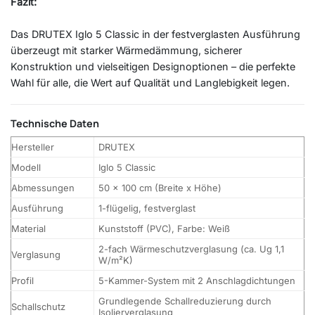
Fazit:
Das DRUTEX Iglo 5 Classic in der festverglasten Ausführung
überzeugt mit starker Wärmedämmung, sicherer
Konstruktion und vielseitigen Designoptionen – die perfekte
Wahl für alle, die Wert auf Qualität und Langlebigkeit legen.
Technische Daten
Hersteller
DRUTEX
Modell
Iglo 5 Classic
Abmessungen
50 x 100 cm (Breite x Höhe)
Ausführung
1-flügelig, festverglast
Material
Kunststoff (PVC), Farbe: Weiß
2-fach Wärmeschutzverglasung (ca. Ug 1,1
Verglasung
W/m²K)
Profil
5-Kammer-System mit 2 Anschlagdichtungen
Grundlegende Schallreduzierung durch
Schallschutz
Isolierverglasung