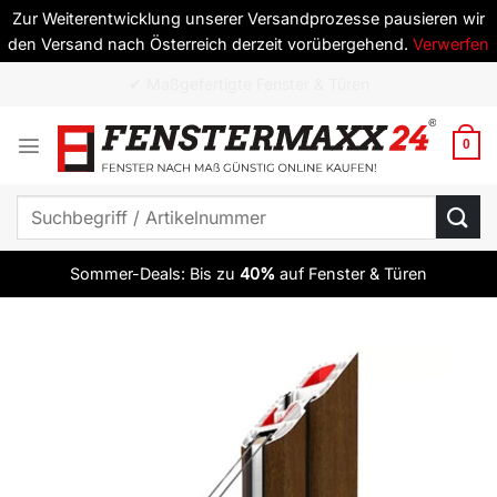
Zur Weiterentwicklung unserer Versandprozesse pausieren wir
den Versand nach Österreich derzeit vorübergehend.
Verwerfen
Zum
✔ ab 10 Elementen versandkostenfrei
Inhalt
springen
0
Suchen
nach:
Sommer-Deals: Bis zu
40%
auf Fenster & Türen