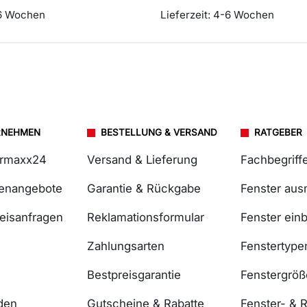
6 Wochen
Lieferzeit:
4-6 Wochen
RNEHMEN
BESTELLUNG & VERSAND
RATGEBER
ermaxx24
Versand & Lieferung
Fachbegriff
lenangebote
Garantie & Rückgabe
Fenster au
reisanfragen
Reklamationsformular
Fenster ein
Zahlungsarten
Fenstertype
Bestpreisgarantie
Fenstergrö
den
Gutscheine & Rabatte
Fenster- & R