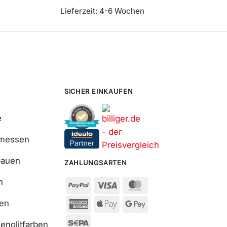
Lieferzeit:
4-6 Wochen
SICHER EINKAUFEN
e
smessen
bauen
ZAHLUNGSARTEN
n
ßen
enolitfarben