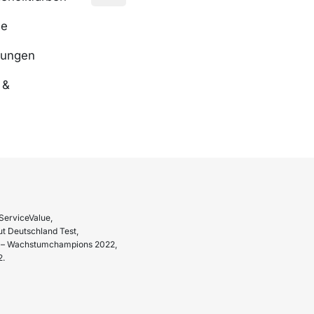
se
nungen
 &
ServiceValue,
t Deutschland Test,
hr – Wachstumchampions 2022,
2.