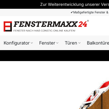
Zur Weiterentwicklung unserer Ver
Zum
✔
Maßgefertigte Fenster &
Inhalt
springen
Konfigurator
Fenster
Türen
Balkontür