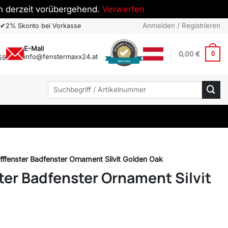
h derzeit vorübergehend.
Verwerfen
Anmelden / Registrieren
✔
2% Skonto bei Vorkasse
E-Mail
0,00
€
0
info@fenstermaxx24.at
59
Mehr Infos
Suchen
nach:
fffenster Badfenster Ornament Silvit Golden Oak
ter Badfenster Ornament Silvit