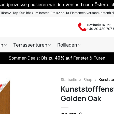
sandprozesse pausieren wir den Versand nach Österreic
 Türen
✔
Top Qualität zum besten Preis
✔
ab 10 Elementen versandkostenfrei
Hotline
(9-16 Uhr)
+49 30 439 707 
en
Terrassentüren
Rollläden
Sommer-Deals: Bis zu
40%
auf Fenster & Türen
Startseite
»
Shop
»
Kunststo
Kunststofffens
Golden Oak