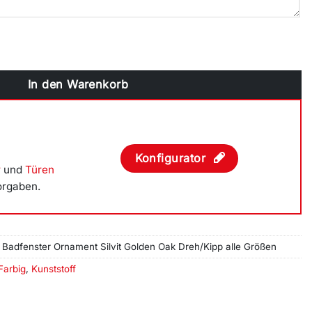
r Ornament Silvit Golden Oak Menge
In den Warenkorb
Konfigurator
r
und
Türen
orgaben.
r Badfenster Ornament Silvit Golden Oak Dreh/Kipp alle Größen
Farbig
,
Kunststoff